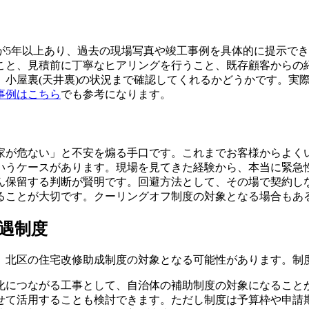
が5年以上あり、過去の現場写真や竣工事例を具体的に提示で
こと、見積前に丁寧なヒアリングを行うこと、既存顧客からの
、小屋裏(天井裏)の状況まで確認してくれるかどうかです。実
事例はこちら
でも参考になります。
家が危ない」と不安を煽る手口です。これまでお客様からよく
いうケースがあります。現場を見てきた経験から、本当に緊急
ん保留する判断が賢明です。回避方法として、その場で契約し
ることが大切です。クーリングオフ制度の対象となる場合もあ
遇制度
、北区の住宅改修助成制度の対象となる可能性があります。制
化につながる工事として、自治体の補助制度の対象になること
せて活用することも検討できます。ただし制度は予算枠や申請