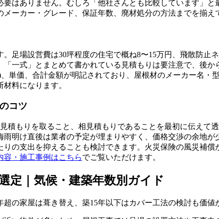
必要はありません。むしろ「他社さんとも比較しています」と
のメーカー・グレード、保証年数、廃材処分の方法までを揃え
足場設営費は30坪程度の住宅で概ね8〜15万円、飛散防止ネ
す。「一式」とまとめて書かれている見積もりは要注意で、後
数)、単価、合計金額が明記されており、屋根材のメーカー名・
断材料になります。
減のコツ
見積もりを取ること、相見積もりであることを最初に伝えて透明
梅雨明け直後は業者の予定が埋まりやすく、価格交渉の余地が
たりの支出を抑えることも検討できます。火災保険の風災補償
内容・施工事例はこちら
でご覧いただけます。
選定｜気候・建築年数別ガイド
年超の家屋は葺き替え、築15年以下はカバー工法の検討も価値