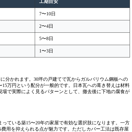
工期目安
7〜10日
2〜4日
5〜8日
1〜3日
に分かれます。30坪の戸建てで瓦からガルバリウム鋼板への
10〜15万円という配分が一般的です。日本瓦への葺き替えは材料
す。現場で実際によく見るパターンとして、撤去後に下地の腐食が
っている築15〜20年の家屋で有効な選択肢になります。一方
0%費用を抑えられる点が魅力です。ただしカバー工法は既存屋