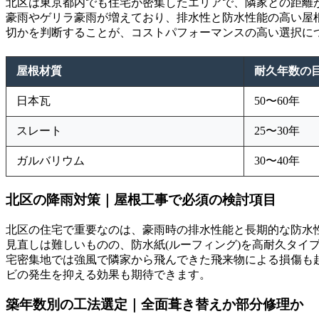
北区は東京都内でも住宅が密集したエリアで、隣家との距離
豪雨やゲリラ豪雨が増えており、排水性と防水性能の高い屋
切かを判断することが、コストパフォーマンスの高い選択に
屋根材質
耐久年数の
日本瓦
50〜60年
スレート
25〜30年
ガルバリウム
30〜40年
北区の降雨対策｜屋根工事で必須の検討項目
北区の住宅で重要なのは、豪雨時の排水性能と長期的な防水
見直しは難しいものの、防水紙(ルーフィング)を高耐久タ
宅密集地では強風で隣家から飛んできた飛来物による損傷も
ビの発生を抑える効果も期待できます。
築年数別の工法選定｜全面葺き替えか部分修理か