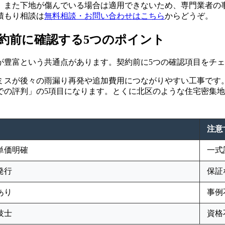
。また下地が傷んでいる場合は適用できないため、専門業者の
積もり相談は
無料相談・お問い合わせはこちら
からどうぞ。
約前に確認する5つのポイント
が豊富という共通点があります。契約前に5つの確認項目をチ
ミスが後々の雨漏り再発や追加費用につながりやすい工事です
での評判」の5項目になります。とくに北区のような住宅密集
注意
単価明確
一式
発行
保証
あり
事例
技士
資格