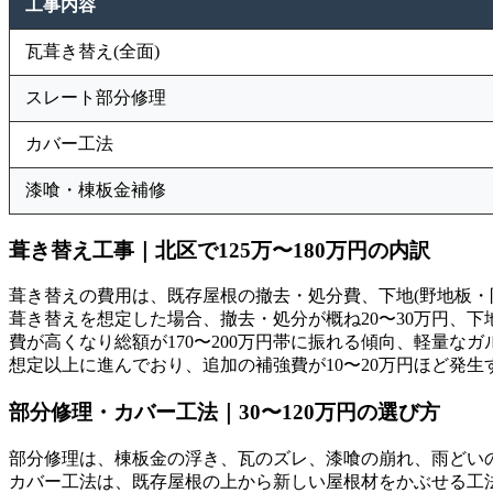
工事内容
瓦葺き替え(全面)
スレート部分修理
カバー工法
漆喰・棟板金補修
葺き替え工事｜北区で125万〜180万円の内訳
葺き替えの費用は、既存屋根の撤去・処分費、下地(野地板・
葺き替えを想定した場合、撤去・処分が概ね20〜30万円、下地
費が高くなり総額が170〜200万円帯に振れる傾向、軽量な
想定以上に進んでおり、追加の補強費が10〜20万円ほど発
部分修理・カバー工法｜30〜120万円の選び方
部分修理は、棟板金の浮き、瓦のズレ、漆喰の崩れ、雨どいの
カバー工法は、既存屋根の上から新しい屋根材をかぶせる工法