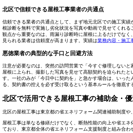
北区で信頼できる屋根工事業者の共通点
信頼できる業者の共通点として、まず地元北区での施工実績
根診断を無料で実施し劣化状況を写真や動画で見せてくれる
観点から重要なのは、雨漏り診断時に屋根に上るだけでなく
見られる業者は信頼度が高まります。実績は
業務内容・施工
悪徳業者の典型的な手口と回避方法
注意が必要なのは、突然の訪問営業で「今すぐ修理しないと
屋根に上られ、撮影した写真を見せて高額契約を迫られたと
す。一社のみが「今日中に契約を」と急かす場合は、いった
る、契約書の控えを必ず受け取るという基本ルールを徹底す
北区で活用できる屋根工事の補助金・優
北区の屋根工事は東京都の省エネリフォーム関連補助制度や
屋根工事は単なる修繕だけでなく、断熱性能の向上や省エネ
ており、東京都全体の省エネリフォーム支援制度と組み合わ