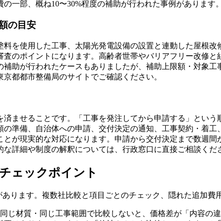
の一部、概ね10〜30%程度の補助が行われた事例があります
額の目安
塗料を使用した工事、太陽光発電設備の設置と連動した屋根改
審査のポイントになります。高齢者世帯やバリアフリー改修と
の補助が行われたケースもありましたが、補助上限額・対象工
東京都都市整備局のサイトでご確認ください。
を済ませることです。「工事を発注してから申請する」という
類の準備、自治体への申請、交付決定の通知、工事契約・着工
ことが現実的な対応になります。申請から交付決定まで数週間か
的な詳細や制度の解釈については、行政窓口に直接ご相談くだ
るチェックポイント
性があります。複数社比較と項目ごとのチェック、隠れた追加費
・同じ材質・同じ工事範囲で比較しないと、価格差が「内容の