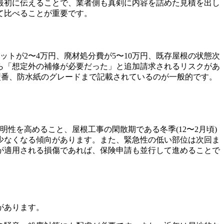
最初に伝えることで、業者側も真剣に内容を詰めた見積を出し
て比べることが重要です。
ットが2〜4万円、廃材処分費が5〜10万円、既存屋根の状態次
から「想定外の補修が必要だった」と追加請求されるリスクがあ
型番、防水紙のグレードまで記載されているのが一般的です。
性を高めること、屋根工事の閑散期である冬季(12〜2月頃)
少なくなる傾向があります。また、緊急性の低い部位は次回ま
が適用される損傷であれば、保険申請も並行して進めることで
があります。