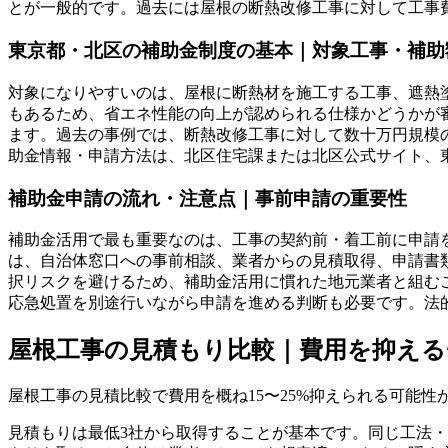
とが一般的です。過去には屋根の断熱改修工事に対して工事費
東京都・北区の補助金制度の基本｜対象工事・補助
対象になりやすいのは、屋根に断熱材を施工する工事、遮熱
もあるため、省エネ性能の向上が認められる仕様かどうかが
ます。過去の事例では、断熱改修工事に対して数十万円規模
助金情報・申請方法は、北区住宅課または北区公式サイト、
補助金申請の流れ・注意点｜事前申請の重要性
補助金活用で最も重要なのは、工事の契約前・着工前に申請
は、自治体窓口への事前相談、業者からの見積取得、申請書
択リスクを避けるため、補助金活用に慣れた地元業者と組む
応急処置を別途行いながら申請を進める判断も必要です。法
屋根工事の見積もり比較｜費用を抑え
屋根工事の見積比較で費用を概ね15〜25%抑えられる可能
見積もりは最低3社から取得することが基本です。同じ工法