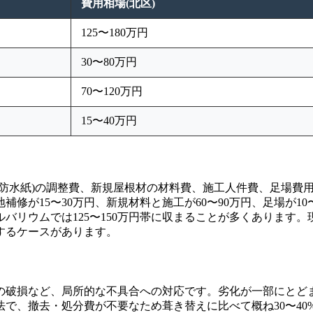
費用相場(北区)
125〜180万円
30〜80万円
70〜120万円
15〜40万円
防水紙)の調整費、新規屋根材の材料費、施工人件費、足場費用
補修が15〜30万円、新規材料と施工が60〜90万円、足場が
ガルバリウムでは125〜150万円帯に収まることが多くありま
生するケースがあります。
破損など、局所的な不具合への対応です。劣化が一部にとどま
で、撤去・処分費が不要なため葺き替えに比べて概ね30〜4