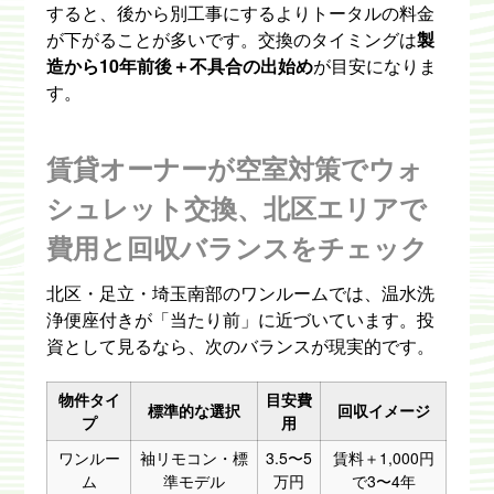
すると、後から別工事にするよりトータルの料金
が下がることが多いです。交換のタイミングは
製
造から10年前後＋不具合の出始め
が目安になりま
す。
賃貸オーナーが空室対策でウォ
シュレット交換、北区エリアで
費用と回収バランスをチェック
北区・足立・埼玉南部のワンルームでは、温水洗
浄便座付きが「当たり前」に近づいています。投
資として見るなら、次のバランスが現実的です。
物件タイ
目安費
標準的な選択
回収イメージ
プ
用
ワンルー
袖リモコン・標
3.5〜5
賃料＋1,000円
ム
準モデル
万円
で3〜4年