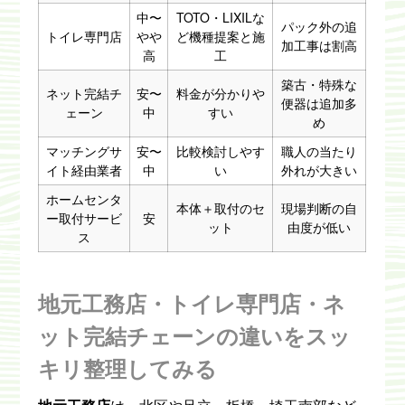
中〜
TOTO・LIXILな
パック外の追
トイレ専門店
やや
ど機種提案と施
加工事は割高
高
工
築古・特殊な
ネット完結チ
安〜
料金が分かりや
便器は追加多
ェーン
中
すい
め
マッチングサ
安〜
比較検討しやす
職人の当たり
イト経由業者
中
い
外れが大きい
ホームセンタ
本体＋取付のセ
現場判断の自
ー取付サービ
安
ット
由度が低い
ス
地元工務店・トイレ専門店・ネ
ット完結チェーンの違いをスッ
キリ整理してみる