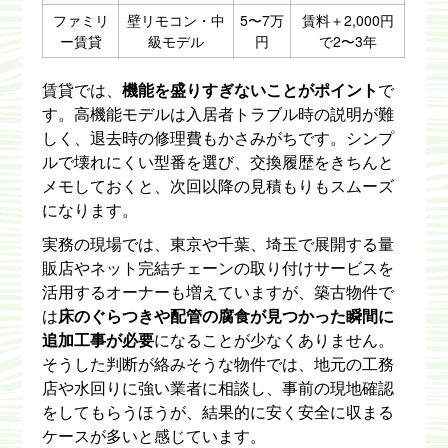
ファミリ
壁リモコン・中
5〜7万
賃料＋2,000円
ー賃貸
級モデル
円
で2〜3年
賃貸では、
機能を盛りすぎないことがポイント
で
す。高機能モデルは入居者トラブル時の説明が難
しく、退去時の修理費もかさみがちです。シンプ
ルで壊れにくい型番を選び、交換履歴をきちんと
メモしておくと、次回以降の見積もりもスムーズ
になります。
実務の現場では、東京や千葉、埼玉で展開する量
販店やネット完結チェーンの取り付けサービスを
活用するオーナーも増えていますが、築古物件で
は
床のぐらつきや配管の腐食が見つかった瞬間に
追加工事が必要
になることが少なくありません。
そうした判断が絡みそうな物件では、地元の工務
店や水回りに強い業者に相談し、事前の現地確認
をしてもらうほうが、結果的に安く安全に収まる
ケースが多いと感じています。