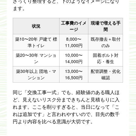
ざっくり整理すると、下のようなイメージになり
ます。
工事費のイメ
現場で増える手
状況
ージ
間
築10〜20年 戸建て 標
8,000〜
既存撤去＋取付
準トイレ
11,000円
のみ
築20〜30年 マンショ
10,000〜
固着ボルト対
ン
14,000円
応・養生
築30年以上 団地・マ
13,000〜
配管調整・劣化
ンション
16,500円
確認
同じ「交換工事一式」でも、経験値のある職人ほ
ど、見えないリスク分まできちんと見積もりに入
れます。ここを削りすぎると、当日になって「こ
れは追加です」と言われやすいので、目先の数千
円より内容を比べる意識が大切です。