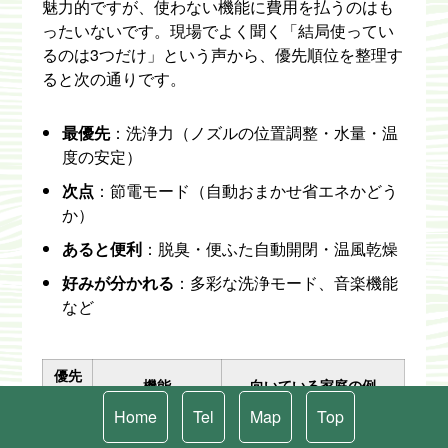
魅力的ですが、使わない機能に費用を払うのはも
ったいないです。現場でよく聞く「結局使ってい
るのは3つだけ」という声から、優先順位を整理す
ると次の通りです。
最優先
：洗浄力（ノズルの位置調整・水量・温
度の安定）
次点
：節電モード（自動おまかせ省エネかどう
か）
あると便利
：脱臭・便ふた自動開閉・温風乾燥
好みが分かれる
：多彩な洗浄モード、音楽機能
など
優先
機能
向いている家庭の例
度
Home
Tel
Map
Top
高
洗浄力・耐久性
子育て世帯・高齢者同居