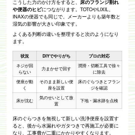
こうした力のかけ方をすると、
床のフランジ割れ
や便器のヒビ
につながります。TOTOやLIXIL、
INAXの便器でも同じで、メーカーよりも築年数と
湿気の影響が大きい印象です。
よくある判断の違いを整理すると次のようになり
ます。
状況
DIYでやりがち
プロの対応
ネジが回
潤滑・切断工具で徐々
力まかせで回す
らない
に除去
便座が動
そのまま新しい便
床のぐらつきとフラン
く
座を設置
ジを確認
気のせいとして放
床が沈む
下地・漏水跡を点検
置
床のぐらつきを無視して新しい洗浄便座を設置す
ると、後から水漏れやガタつきで再施工が必要に
なり、工事費が二重にかかりやすくなります。