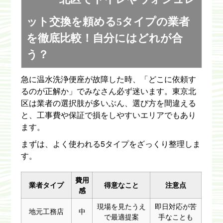
ット交換を頼める5タイプの業者
を徹底比較！自分にはどれが合
う？
急に温水洗浄便座が故障した時、「どこに依頼す
るのが正解か」でみなさん必ず迷います。東京北
区は業者の選択肢が多いぶん、選び方を間違える
と、工事費や保証で損をしやすいエリアでもあり
ます。
まずは、よく使われる5タイプをざっくり整理しま
す。
費用
業者タイプ
得意なこと
注意点
感
現場を見たうえ
即日対応が苦
地元工務店
中
で最適提案
手なことも