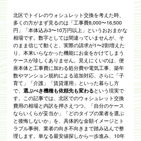
北区でトイレのウォシュレット交換を考えた時、
多くの方がまず見るのは「工事費8,000〜16,500
円」「本体込み3〜10万円以上」というおおまかな
相場です。数字としては間違っていませんが、そ
のまま信じて動くと、実際の請求が1〜2割増えた
り、本来いらなかった機能にお金をかけてしまう
ケースが珍しくありません。見えにくいのは、便
座本体と工事費に加わる処分費や電気工事、築年
数やマンション規約による追加対応、さらに「子
育て」「介護」「賃貸運用」といった暮らし方
で、
選ぶべき機種も依頼先も変わる
という現実で
す。この記事では、北区でのウォシュレット交換
費用の相場と内訳を押さえつつ、「自分のケース
ならいくらが妥当か」「どのタイプの業者を選ぶ
と後悔しないか」を、具体的な金額イメージとト
ラブル事例、業者の向き不向きまで踏み込んで整
理します。単なる最安値探しから一歩進み、10年