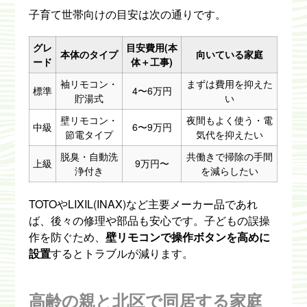
子育て世帯向けの目安は次の通りです。
グレ
目安費用(本
本体のタイプ
向いている家庭
ード
体＋工事)
袖リモコン・
まずは費用を抑えた
標準
4〜6万円
貯湯式
い
壁リモコン・
夜間もよく使う・電
中級
6〜9万円
節電タイプ
気代を抑えたい
脱臭・自動洗
共働きで掃除の手間
上級
9万円〜
浄付き
を減らしたい
TOTOやLIXIL(INAX)など主要メーカー品であれ
ば、後々の修理や部品も安心です。子どもの誤操
作を防ぐため、
壁リモコンで操作ボタンを高めに
設置
するとトラブルが減ります。
高齢の親と北区で同居する家庭