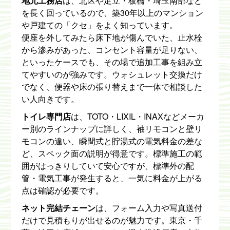
地元工務店
は、北区や足立・板橋・埼玉南部など
を長く回っているので、築30年以上のマンション
や戸建ての「クセ」をよく知っています。
便座を外してみたら床下地が傷んでいた、止水栓
から滲みがあった、コンセント容量が足りない、
といったケースでも、その場で追加工事を組み立
てやすいのが強みです。ウォシュレット交換だけ
でなく、便器や床の張り替えまで一体で相談した
い人向きです。
トイレ専門店
は、TOTO・LIXIL・INAXなどメーカ
ー別のラインナップに詳しく、袖リモコンと壁リ
モコンの違い、瞬間式と貯湯式の電気料金の差な
ど、スペック面の説明が得意です。標準施工の範
囲がはっきりしていて安心ですが、標準外の配
管・電気工事が発生すると、一気に料金が上がる
点は確認が必要です。
ネット完結チェーン
は、フォーム入力や写真送付
だけで見積もりが出せるのが魅力です。東京・千